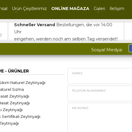
msal
Ürün Çeşitlerimiz
ONLİNE MAĞAZA
Galeri
İletişim
Schneller Versand
Bestellungen, die vor 14:00
Uhr
!
eingehen, werden noch am selben Tag versendet!
Sosyal Medya:
VE - ÜRÜNLER
ADINIZ
kım Naturel Zeytinyağı
aturel Sızma
TELEFON NUMARANIZ
sat Zeytinyağı
sat Zeytinyağı
MESAJINIZ
ı Zeytinyağı
ertifikalı Zeytinyağı
Zeytinyağı