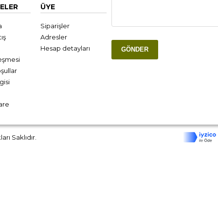
ELER
ÜYE
a
Siparişler
ış
Adresler
Hesap detayları
GÖNDER
leşmesi
şullar
gisi
are
rı Saklıdır.