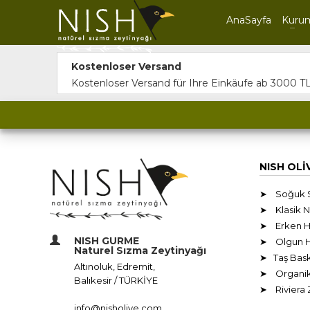
AnaSayfa
Kuru
Kostenloser Versand
Kostenloser Versand für Ihre Einkäufe ab 3000 TL
NISH OLİ
➤ Soğuk Sı
➤ Klasik N
➤ Erken Ha
NISH GURME
➤ Olgun Ha
Naturel Sızma Zeytinyağı
➤ Taş Bask
Altınoluk, Edremit,
➤ Organik S
Balıkesir / TÜRKİYE
➤ Riviera 
info@nisholive.com