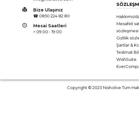
SÖZLEŞM
Bize Ulaşınız
☎ 0850 224 82 80
Hakkımızd
Mesafeli sat
Mesai Saatleri
sözleşmesi
> 09:00 - 19:00
Gizlilik söz
Şartlar & Ko
Teslimat Bil
WishSuite
EverComp
Copyright © 2023 Nisholive Tüm Hakla