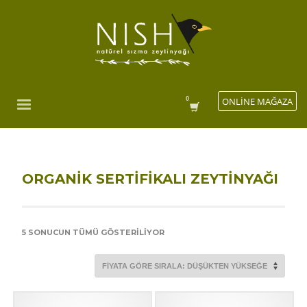
ONLİNE MAĞAZA
ORGANIK SERTIFIKALI ZEYTINYAĞI
FIYATA
5 SONUCUN TÜMÜ GÖSTERILIYOR
GÖRE
SIRALANDI:
DÜŞÜKTEN
YÜKSEĞE