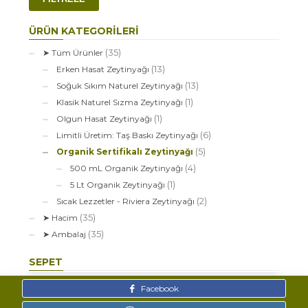
düşük
yüksek
fiyat
fiyat
ÜRÜN KATEGORILERI
(35)
➤ Tüm Ürünler
(13)
Erken Hasat Zeytinyağı
(13)
Soğuk Sıkım Naturel Zeytinyağı
(1)
Klasik Naturel Sızma Zeytinyağı
(1)
Olgun Hasat Zeytinyağı
(6)
Limitli Üretim: Taş Baskı Zeytinyağı
(5)
Organik Sertifikalı Zeytinyağı
(4)
500 mL Organik Zeytinyağı
(1)
5 Lt Organik Zeytinyağı
(2)
Sıcak Lezzetler - Riviera Zeytinyağı
(35)
➤ Hacim
(35)
➤ Ambalaj
SEPET
Facebook