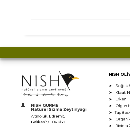
NISH OLİ
➤ Soğuk Sı
➤ Klasik N
➤ Erken Ha
NISH GURME
➤ Olgun Ha
Naturel Sızma Zeytinyağı
➤ Taş Bask
Altınoluk, Edremit,
➤ Organik S
Balıkesir / TÜRKİYE
➤ Riviera 