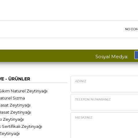
NO CO
Sosyal Medya:
VE - ÜRÜNLER
ADINIZ
kım Naturel Zeytinyağı
aturel Sızma
TELEFON NUMARANIZ
sat Zeytinyağı
sat Zeytinyağı
MESAJINIZ
ı Zeytinyağı
ertifikalı Zeytinyağı
Zeytinyağı