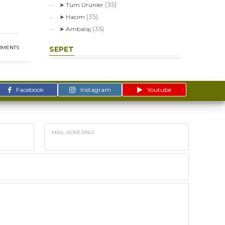
(35)
➤ Tüm Ürünler
(35)
➤ Hacim
(35)
➤ Ambalaj
MMENTS
SEPET
Facebook
Instagram
Youtube
MAIL ADRESINIZ